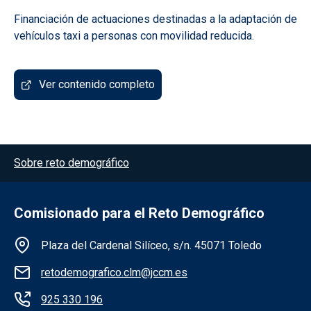
Financiación de actuaciones destinadas a la adaptación de
vehículos taxi a personas con movilidad reducida.
Ver contenido completo
Menú del pie
Sobre reto demográfico
Comisionado para el Reto Demográfico
Información de la institución
Plaza del Cardenal Silíceo, s/n. 45071 Toledo
retodemografico.clm@jccm.es
925 330 196