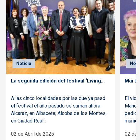
Noticia
Noti
La segunda edición del festival ‘Living...
Martín
A las cinco localidades por las que ya pasó
El vic
el festival el año pasado se suman ahora
Mancha
Alcaraz, en Albacete; Alcoba de los Montes,
pedido
en Ciudad Real...
munici
02 de Abril de 2025
02 de 