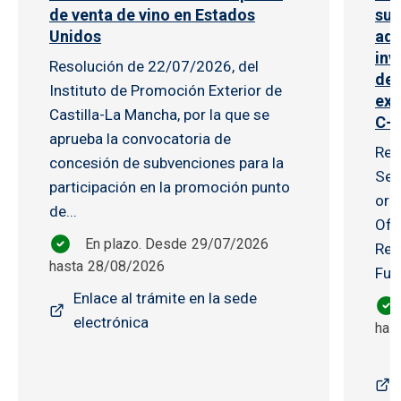
de venta de vino en Estados
sub
Unidos
adq
inv
Resolución de 22/07/2026, del
de 
Instituto de Promoción Exterior de
exc
Castilla-La Mancha, por la que se
C-
aprueba la convocatoria de
Res
concesión de subvenciones para la
Sec
participación en la promoción punto
orde
de...
Ofi
En plazo. Desde
29/07/2026
Res
hasta
28/08/2026
Fun
Enlace al trámite en la sede
electrónica
has