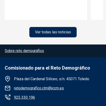
Ver todas las noticias
Menú del pie
Sobre reto demográfico
Comisionado para el Reto Demográfico
Información de la institución
Plaza del Cardenal Silíceo, s/n. 45071 Toledo
retodemografico.clm@jccm.es
925 330 196